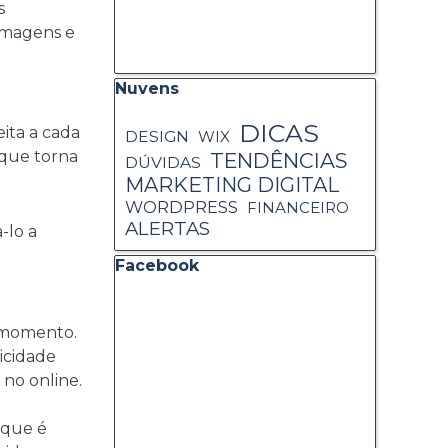
s
 imagens e
Pular bloco Nuvens
Nuvens
DICAS
ita a cada
DESIGN
WIX
 que torna
TENDÊNCIAS
DÚVIDAS
MARKETING DIGITAL
WORDPRESS
FINANCEIRO
ALERTAS
-lo a
Pular bloco Facebook
Facebook
o momento.
icidade
 no online.
 que é