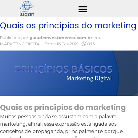
Ir para o conteúdo
Pular menu
Quais os princípios do marketing
Publicado por
guiadeinvestimento.com.br
em
MARKETING DIGITAL
· Terça 16 Fev 2021 ·
8:15
Quais os princípios do marketing
Muitas pessoas ainda se assustam com a palavra
marketing, afinal, essa expressão está ligada aos
conceitos de propaganda, principalmente porque