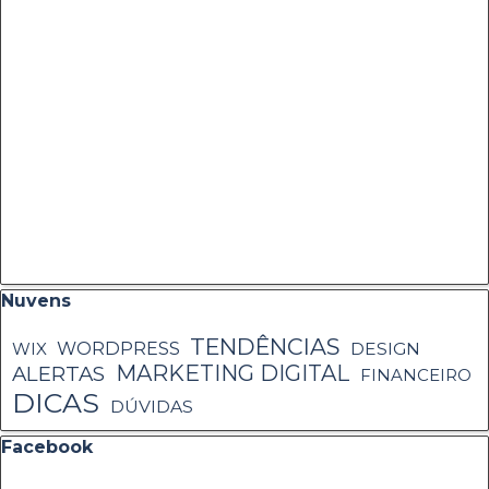
Pular bloco Nuvens
Nuvens
TENDÊNCIAS
WORDPRESS
WIX
DESIGN
MARKETING DIGITAL
ALERTAS
FINANCEIRO
DICAS
DÚVIDAS
Pular bloco Facebook
Facebook